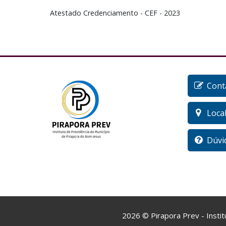
Atestado Credenciamento - CEF - 2023
Cont
Loca
Dúvi
2026
©
Pirapora Prev - Insti