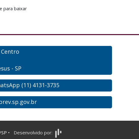
- Centro
sus - SP
hatsApp (11) 4131-3735
rev.sp.gov.br
s/SP
•
Desenvolvido por: