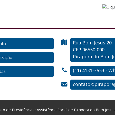
Rua Bom Jesus
20
ato
CEP 06550-000
Pirapora do Bom Je
lização
(11) 4131-3653 - W
das
contato@piraporap
tuto de Previdência e Assistência Social de Pirapora do Bom Jesu