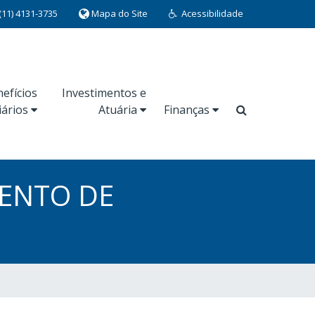
(11) 4131-3735
Mapa do Site
Acessibilidade
efícios
Investimentos e
iários
Atuária
Finanças
MENTO DE