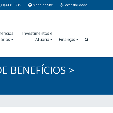
(11) 4131-3735
Mapa do Site
Acessibilidade
efícios
Investimentos e
iários
Atuária
Finanças
DE BENEFÍCIOS >