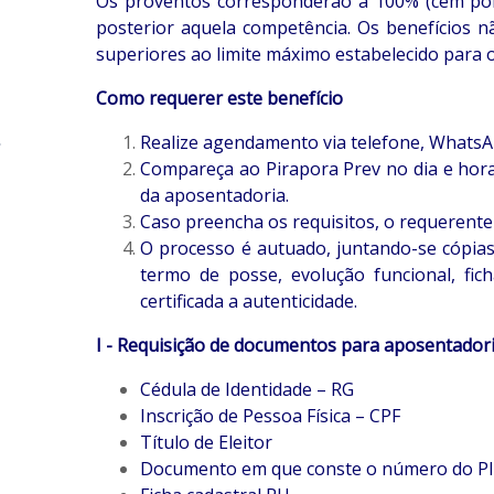
Os proventos corresponderão a 100% (cem por c
posterior aquela competência. Os benefícios n
superiores ao limite máximo estabelecido para o
Como requerer este benefício
Realize agendamento via telefone, WhatsA
Compareça ao Pirapora Prev no dia e hora
da aposentadoria.
Caso preencha os requisitos, o requerent
O processo é autuado, juntando-se cópias
termo de posse, evolução funcional, fic
certificada a autenticidade.
I - Requisição de documentos para aposentador
Cédula de Identidade – RG
Inscrição de Pessoa Física – CPF
Título de Eleitor
Documento em que conste o número do P