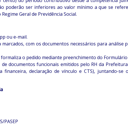
ento) do período contributivo desde a competência julho
ão poderão ser inferiores ao valor mínimo a que se refere 
 Regime Geral de Previdência Social.
pp ou e-mail.
 marcados, com os documentos necessários para análise pr
e formaliza o pedido mediante preenchimento do Formulário
 de documentos funcionais emitidos pelo RH da Prefeitura 
ha financeira, declaração de vínculo e CTS), juntando-s
ia
IS/PASEP