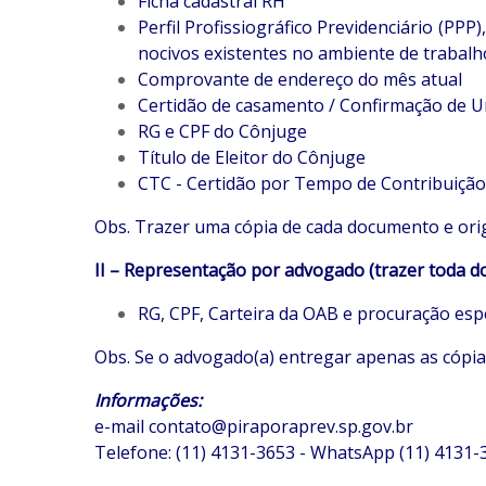
Ficha cadastral RH
Perfil Profissiográfico Previdenciário (P
nocivos existentes no ambiente de trabal
Comprovante de endereço do mês atual
Certidão de casamento / Confirmação de Uni
RG e CPF do Cônjuge
Título de Eleitor do Cônjuge
CTC - Certidão por Tempo de Contribuição 
Obs. Trazer uma cópia de cada documento e orig
II – Representação por advogado (trazer toda 
RG, CPF, Carteira da OAB e procuração esp
Obs. Se o advogado(a) entregar apenas as cópias
Informações:
e-mail
contato@piraporaprev.sp.gov.br
Telefone: (11) 4131-3653 - WhatsApp (11) 4131-