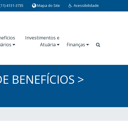
(11) 4131-3735
Mapa do Site
Acessibilidade
efícios
Investimentos e
iários
Atuária
Finanças
DE BENEFÍCIOS >