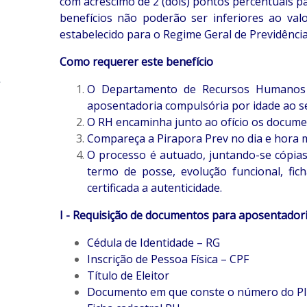
com acréscimo de 2 (dois) pontos percentuais pa
benefícios não poderão ser inferiores ao val
estabelecido para o Regime Geral de Previdência 
Como requerer este benefício
O Departamento de Recursos Humanos d
aposentadoria compulsória por idade ao s
O RH encaminha junto ao ofício os documen
Compareça a Pirapora Prev no dia e hora 
O processo é autuado, juntando-se cópias
termo de posse, evolução funcional, fic
certificada a autenticidade.
I - Requisição de documentos para aposentadori
Cédula de Identidade – RG
Inscrição de Pessoa Física – CPF
Título de Eleitor
Documento em que conste o número do P