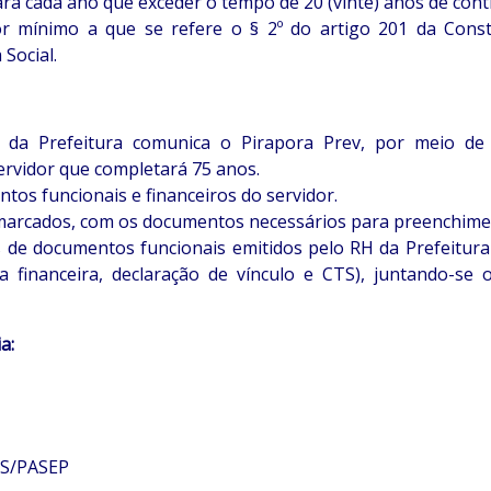
ra cada ano que exceder o tempo de 20 (vinte) anos de contr
or mínimo a que se refere o § 2º do artigo 201 da Const
Social.
a Prefeitura comunica o Pirapora Prev, por meio de o
ervidor que completará 75 anos.
tos funcionais e financeiros do servidor.
marcados, com os documentos necessários para preenchime
 de documentos funcionais emitidos pelo RH da Prefeitura 
ha financeira, declaração de vínculo e CTS), juntando-s
a:
IS/PASEP